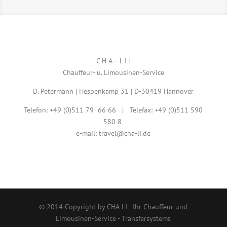
C H A – L I !
Chauffeur- u. Limousinen-Service
D. Petermann | Hespenkamp 31 | D-30419 Hannover
Telefon: +49 (0)511 79 66 66 | Telefax: +49 (0)511 590
580 8
e-mail: travel@cha-li.de
© 2014 Copyright by CHA-LI - Ihr Chauffeur und
Limousinen-Service - Transfersystems